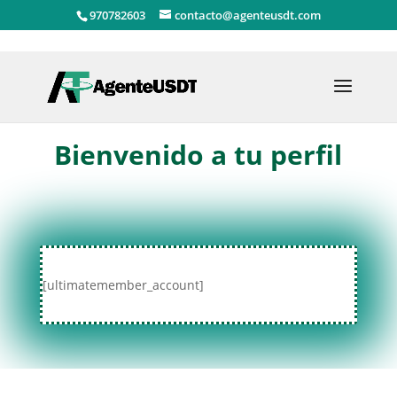
970782603
contacto@agenteusdt.com
Bienvenido a tu perfil
[ultimatemember_account]